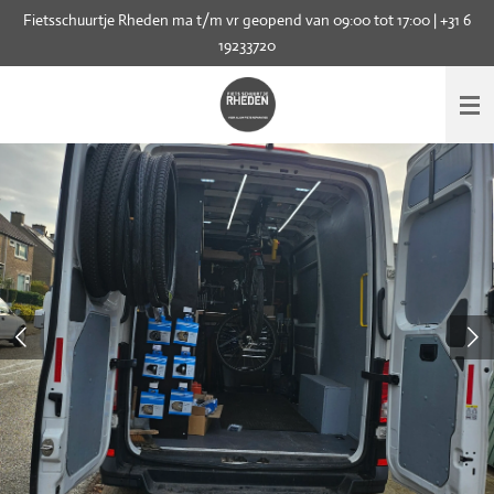
Fietsschuurtje Rheden ma t/m vr geopend van 09:00 tot 17:00 | +31 6
Ga
19233720
direct
naar
de
hoofdinhoud