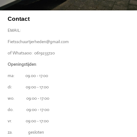
Contact
EMAIL:
Fietsschuurtjerheden@gmail.com
of Whatsaoo: 0619233720
Openingstijden
:
ma: 09.00 - 17.00
di: 09:00 - 17:00
wo. 09:00 - 17:00
do. 09:00 - 17:00
vr. 09:00 - 17:00
za. gesloten