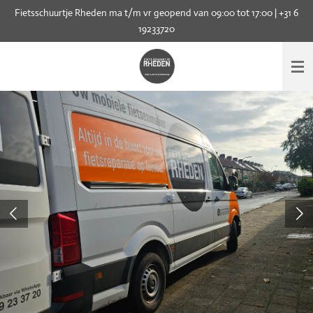
Fietsschuurtje Rheden ma t/m vr geopend van 09:00 tot 17:00 | +31 6
Ga
19233720
direct
naar
de
hoofdinhoud